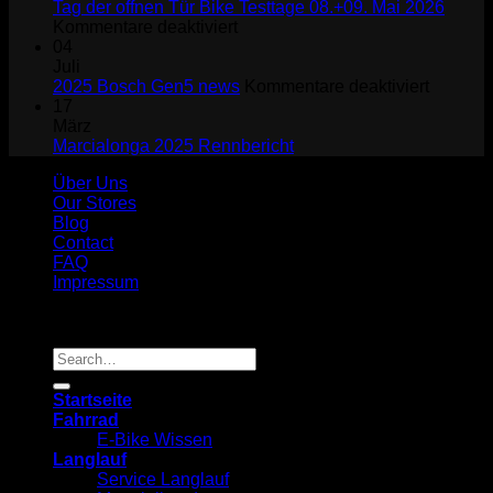
Gen5
Tag der offnen Tür Bike Testtage 08.+09. Mai 2026
und
für
Kommentare deaktiviert
Gen4
Tag
04
Update
der
Juli
2.0
offnen
für
2025 Bosch Gen5 news
Kommentare deaktiviert
Tür
2025
17
Bike
Bosch
März
Testtage
Gen5
Marcialonga 2025 Rennbericht
08.+09.
news
Über Uns
Mai
Our Stores
2026
Blog
Contact
FAQ
Impressum
Copyright 2026 ©
Fun Sports
Search
for:
Startseite
Fahrrad
E-Bike Wissen
Langlauf
Service Langlauf