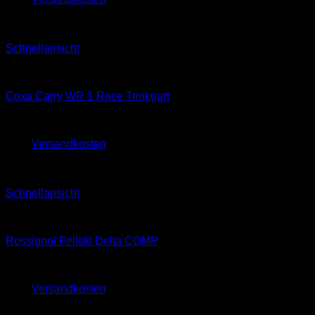
Sale!
Schnellansicht
Classic
Coxa Carry WR 1 Race Trinkgurt
139,95
€
130,00
€
zzgl.
Versandkosten
Sale!
Schnellansicht
Skating
Rossignol Fellski Delta COMP
350,00
€
320,00
€
zzgl.
Versandkosten
Sale!