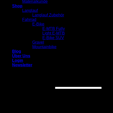
Materialkunde
Shop
Langlauf
Langlauf Zubehör
Fahrrad
E-Bike
E-MTB Fully
Light E-MTB
E-Bike SUV
Gravel
Mountainbike
Blog
Über Uns
Login
Newsletter
Login
Username or email address
*
Password
*
Remember me
Log in