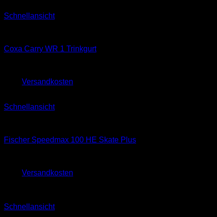
Schnellansicht
Classic
Coxa Carry WR 1 Trinkgurt
129,95
€
125,00
€
zzgl.
Versandkosten
Schnellansicht
Skating
Fischer Speedmax 100 HE Skate Plus
860,00
€
zzgl.
Versandkosten
Sale!
Schnellansicht