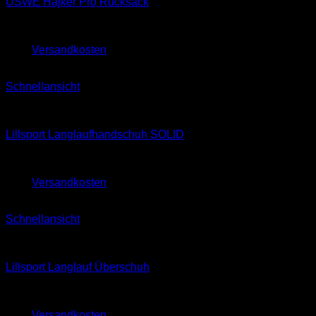
USWE Hajker Pro Rucksack
299,00
€
279,00
€
zzgl.
Versandkosten
Schnellansicht
Classic
Lillsport Langlaufhandschuh SOLID
39,90
€
zzgl.
Versandkosten
Schnellansicht
Classic
Lillsport Langlauf Überschuh
49,90
€
zzgl.
Versandkosten