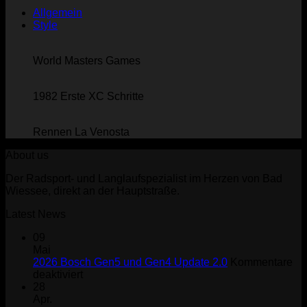
Allgemein
Style
World Masters Games
1982 Erste XC Schritte
Rennen La Venosta
About us
Der Radsport- und Langlaufspezialist im Herzen von Bad
Wiessee, direkt an der Hauptstraße.
Latest News
09
Mai
2026 Bosch Gen5 und Gen4 Update 2.0
Kommentare
für
deaktiviert
2026
28
Bosch
Apr.