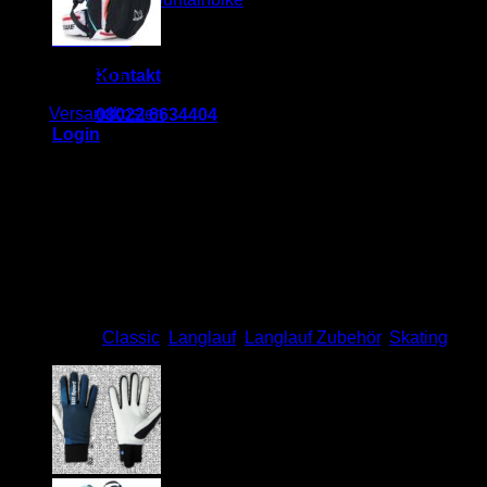
Blog
Über Uns
Kontakt
69,90
€
64,90
€
10 - 12 & 14 - 18
zzgl.
Versandkosten
08022 6634404
Login
LILLSPORT
Langlaufhandschuhe
Legend Gold
bester Handschuh ever!!!
Categories:
Classic
,
Langlauf
,
Langlauf Zubehör
,
Skating