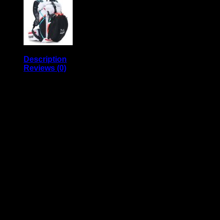
Description
Reviews (0)
LILLSPORT
Langlaufhandschuhe
Legend Gold
Der Legend Gold ist einer der beliebtesten LillSport Modelle.
Der Handrücken besteht aus einem winddichten, 3-lagigem
Textil
mit hoher Atmungsaktivität. Die Handfläche wird durch
hochwertiges Leder vom äthiopischen Haarschaf veredelt.
Das Leder bietet
ein unerreichtes und geschmeidiges Griffgefühl, bei
gleichzeitig hoher Widerstandsfähigkeit.