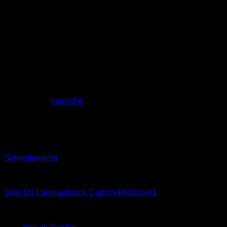
Reviews
There are no reviews yet.
Be the first to review “Fischer Speedmax 3D He
You must be
logged in
to post a review.
Related products
Sale!
Schnellansicht
Classic
Swix D1 Langlaufstock Carbon RCD10-01
149,95
€
139,95
€
zzgl.
Versandkosten