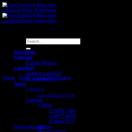
Zum
Inhalt
springen
Sale!
Search
for:
Startseite
Fahrrad
E-Bike Wissen
Langlauf
Service Langlauf
Home
/
Shop
/
Langlauf
/
Skating
Materialkunde
Shop
Langlauf
Fischer Speedmax 3D Heliu
Langlauf Zubehör
Fahrrad
E-Bike
E-MTB Fully
Light E-MTB
860,00
€
749,00
€
E-Bike SUV
Gravel
zzgl.
Versandkosten
Mountainbike