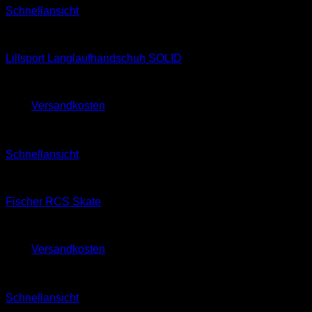
Schnellansicht
Classic
Lillsport Langlaufhandschuh SOLID
39,90
€
zzgl.
Versandkosten
Sale!
Schnellansicht
Skating
Fischer RCS Skate
610,00
€
520,00
€
zzgl.
Versandkosten
Sale!
Schnellansicht