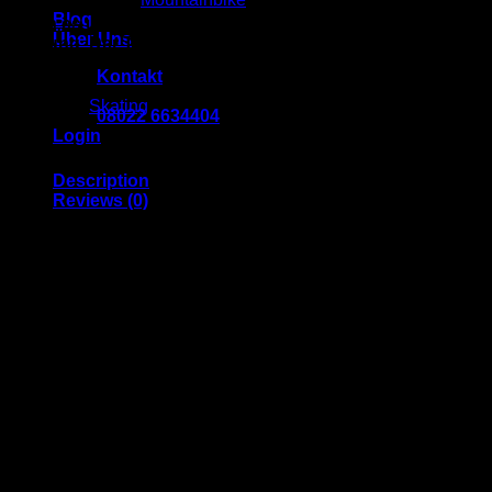
Blog
Wenn es um die entscheidenden Hundertstel geht: Speedmax
Über Uns
Reibung. Der Top-Skatingski mit Cold Base Bonding und 
und wärmer.
Kontakt
10 - 12 & 14 - 18
Category:
Skating
08022 6634404
Login
Description
Reviews (0)
Fischer Speedmax 3D Helium Skate
Wenn es um die entscheidenden Hundertstel geht: Speedmax
Reibung. Der Top-Skatingski mit Cold Base Bonding und 
und wärmer.