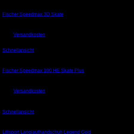
Skating
Fischer Speedmax 3D Skate
800,00
€
660,00
€
zzgl.
Versandkosten
Schnellansicht
Skating
Fischer Speedmax 100 HE Skate Plus
860,00
€
zzgl.
Versandkosten
Sale!
Schnellansicht
Classic
Lillsport Langlaufhandschuh Legend Gold