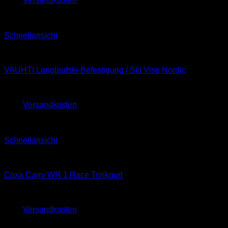
Sale!
Schnellansicht
Classic
VAUHTI Langlaufski-Befestigung / Ski Vise Nordic
139,95
€
119,95
€
zzgl.
Versandkosten
Sale!
Schnellansicht
Classic
Coxa Carry WR 1 Race Trinkgurt
139,95
€
130,00
€
zzgl.
Versandkosten